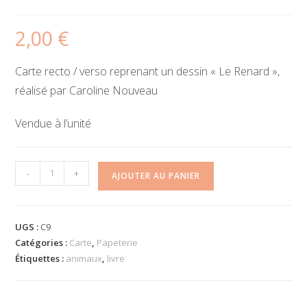
2,00
€
Carte recto / verso reprenant un dessin « Le Renard »,
réalisé par Caroline Nouveau
Vendue à l’unité
quantité
-
+
AJOUTER AU PANIER
de
Carte
"Le
UGS :
C9
Renard"
Catégories :
Carte
,
Papeterie
Étiquettes :
animaux
,
livre