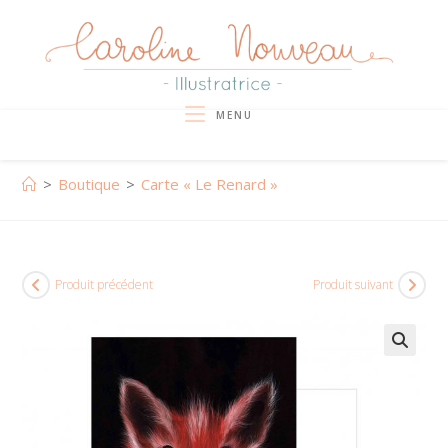
Skip
to
content
MENU
>
Boutique
>
Carte « Le Renard »
Produit précédent
Produit suivant