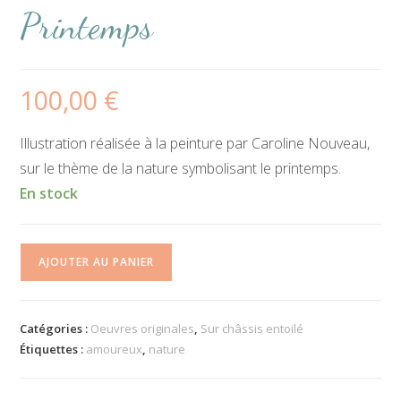
Printemps
100,00
€
Illustration réalisée à la peinture par Caroline Nouveau,
sur le thème de la nature symbolisant le printemps.
En stock
quantité
AJOUTER AU PANIER
de
Oeuvre
originale
Catégories :
Oeuvres originales
,
Sur châssis entoilé
-
Étiquettes :
amoureux
,
nature
Le
Printemps