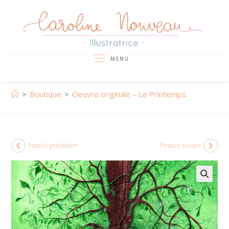
Skip
to
content
MENU
>
Boutique
>
Oeuvre originale – Le Printemps
Produit précédent
Produit suivant