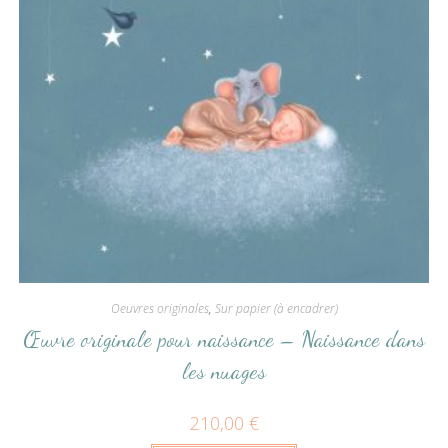
Oeuvres originales
,
Sur papier (à encadrer)
Œuvre originale pour naissance – Naissance dans
les nuages
210,00
€