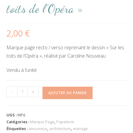
toits de l’Opéra »
2,00
€
Marque page recto / verso reprenant le dessin « Sur les
toits de l’Opéra », réalisé par Caroline Nouveau
Vendu à l’unité
quantité
-
+
AJOUTER AU PANIER
de
Marque-
page
UGS :
MP6
"Sur
Catégories :
Marque Page
,
Papeterie
les
Étiquettes :
amoureux
,
architecture
,
mariage