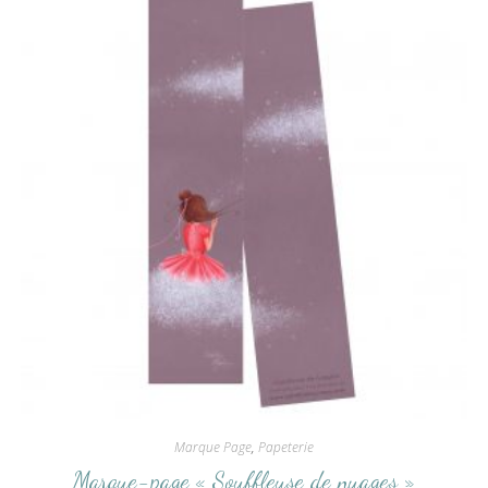
Marque Page
,
Papeterie
Marque-page « Souffleuse de nuages »