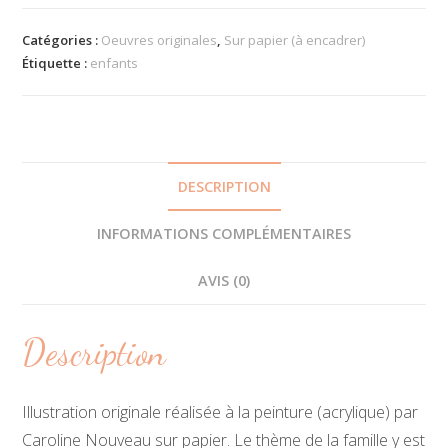
Œuvre
originale
Catégories :
Oeuvres originales
,
Sur papier (à encadrer)
-
Étiquette :
enfants
Ma
poupée
DESCRIPTION
INFORMATIONS COMPLÉMENTAIRES
AVIS (0)
Description
Illustration originale réalisée à la peinture (acrylique) par
Caroline Nouveau sur papier. Le thème de la famille y est