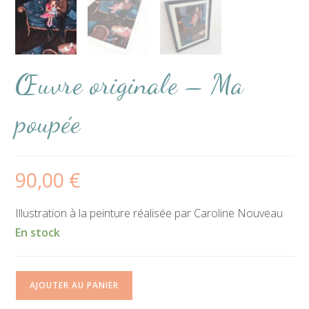
Œuvre originale – Ma
poupée
90,00
€
Illustration à la peinture réalisée par Caroline Nouveau
En stock
quantité
AJOUTER AU PANIER
de