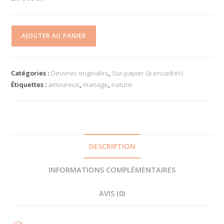
quantité
AJOUTER AU PANIER
de
Œuvre
originale
Catégories :
Oeuvres originales
,
Sur papier (à encadrer)
-
Étiquettes :
amoureux
,
mariage
,
nature
Lancé
de
bouquet
DESCRIPTION
INFORMATIONS COMPLÉMENTAIRES
AVIS (0)