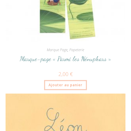
Marque Page
,
Papeterie
Marque-page « Parmi les Nénuphars »
2,00
€
Ajouter au panier