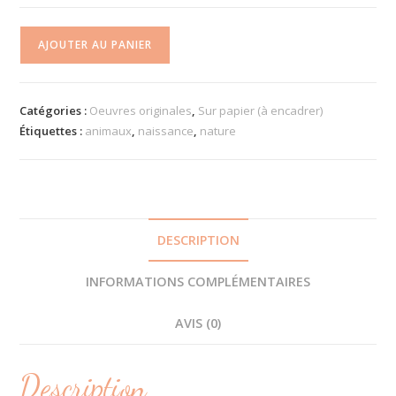
quantité
AJOUTER AU PANIER
de
Œuvre
originale
Catégories :
Oeuvres originales
,
Sur papier (à encadrer)
-
Étiquettes :
animaux
,
naissance
,
nature
Naissance
éléphant
DESCRIPTION
INFORMATIONS COMPLÉMENTAIRES
AVIS (0)
Description