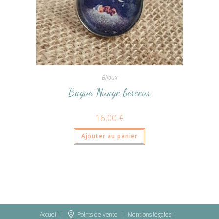
Bijoux
Bague Nuage berceur
16,00
€
Ajouter au panier
Accueil
Points de vente
Mentions légales