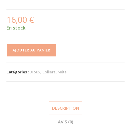
16,00
€
En stock
quantité
AJOUTER AU PANIER
de
Collier
Hiver
Catégories :
Bijoux
,
Colliers
,
Métal
DESCRIPTION
AVIS (0)