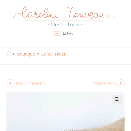
Skip
to
content
MENU
>
Boutique
>
Collier Hiver
Produit précédent
Produit suivant