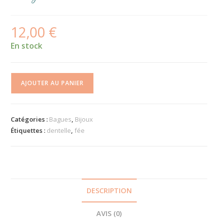
12,00
€
En stock
quantité
AJOUTER AU PANIER
de
Bague
Fées
Catégories :
Bagues
,
Bijoux
Étiquettes :
dentelle
,
fée
DESCRIPTION
AVIS (0)