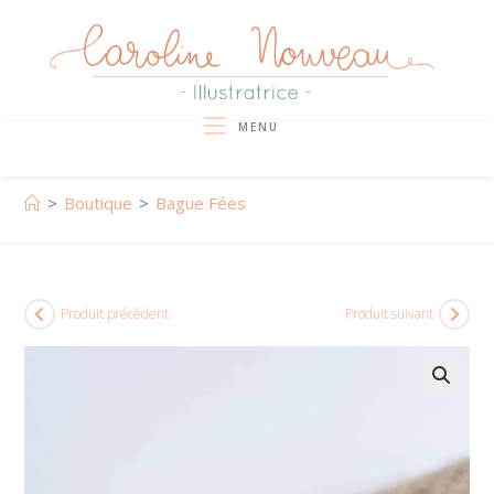
Skip
to
content
MENU
>
Boutique
>
Bague Fées
Produit précédent
Produit suivant