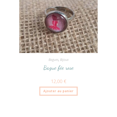
Bagues
,
Bijoux
Bague fée rose
12,00
€
Ajouter au panier