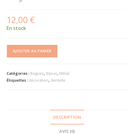
12,00
€
En stock
quantité
AJOUTER AU PANIER
de
Bague
dentelle
Catégories :
Bagues
,
Bijoux
,
Métal
bleu
Étiquettes :
décoration
,
dentelle
clair
DESCRIPTION
AVIS (0)