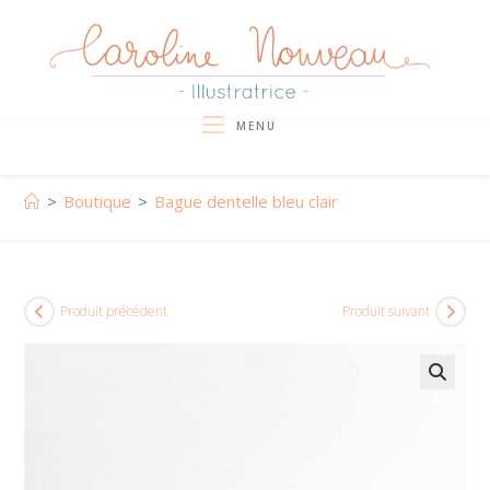
Skip
to
content
MENU
>
Boutique
>
Bague dentelle bleu clair
Produit précédent
Produit suivant