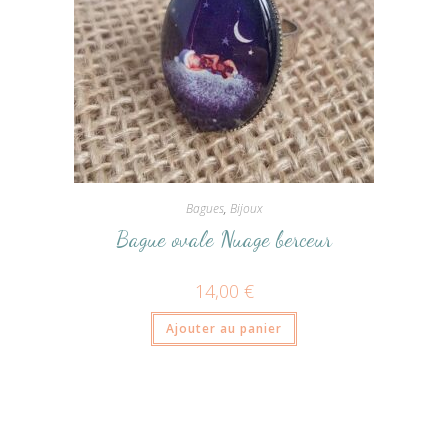
Bagues
,
Bijoux
Bague ovale Nuage berceur
14,00
€
Ajouter au panier