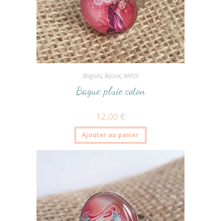
Bagues
,
Bijoux
,
Métal
Bague pluie coton
12,00
€
Ajouter au panier