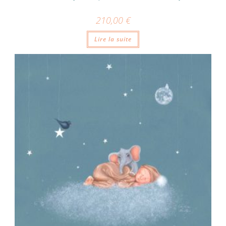
210,00
€
Lire la suite