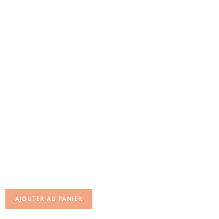
Livre pour enfants
Texte et illustrations Caroline Nouveau
14,50 € HT
AJOUTER AU PANIER