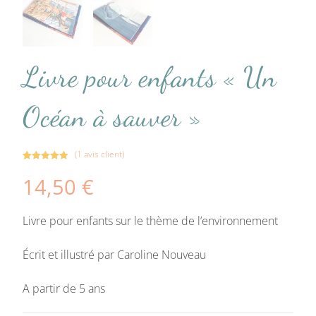
Livre pour enfants « Un
Océan à sauver »
(
1
avis client)
Noté
1
5.00
14,50
€
sur 5
basé sur
notation
Livre pour enfants sur le thème de l’environnement
client
Écrit et illustré par Caroline Nouveau
A partir de 5 ans