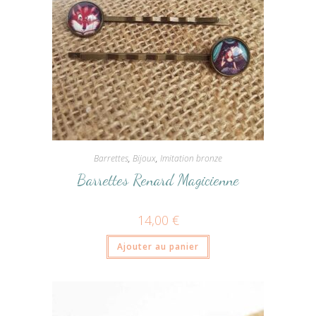
Barrettes
,
Bijoux
,
Imitation bronze
Barrettes Renard Magicienne
14,00
€
Ajouter au panier