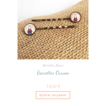
Barrettes
,
Bijoux
Barrettes Ourson
14,00
€
Ajouter au panier