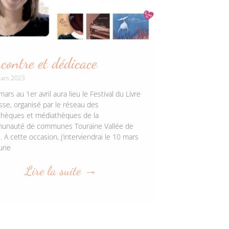
contre et dédicace
ars 2023
ars au 1er avril aura lieu le Festival du Livre
sse, organisé par le réseau des
othèques et médiathèques de la
nauté de communes Touraine Vallée de
e. A cette occasion, j’interviendrai le 10 mars
une
Lire la suite →