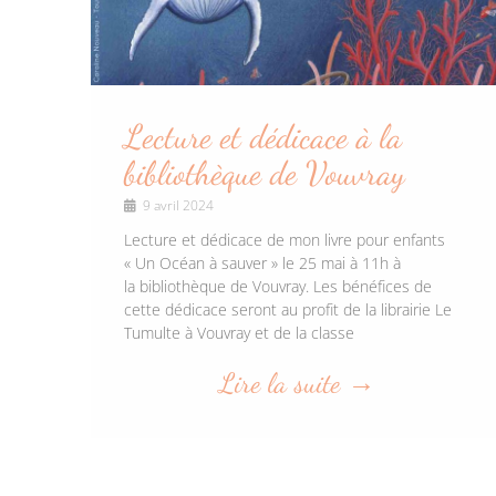
Lecture et dédicace à la
bibliothèque de Vouvray
9 avril 2024
Lecture et dédicace de mon livre pour enfants
« Un Océan à sauver » le 25 mai à 11h à
la bibliothèque de Vouvray. Les bénéfices de
cette dédicace seront au profit de la librairie Le
Tumulte à Vouvray et de la classe
Lire la suite →