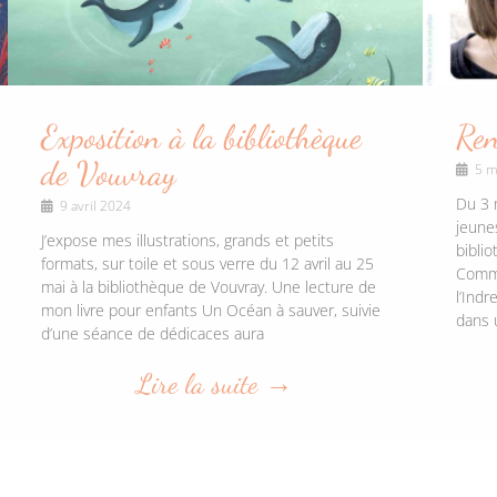
Exposition à la bibliothèque
Ren
de Vouvray
5 m
Du 3 m
9 avril 2024
jeune
J’expose mes illustrations, grands et petits
bibli
formats, sur toile et sous verre du 12 avril au 25
Commu
mai à la bibliothèque de Vouvray. Une lecture de
l’Indr
mon livre pour enfants Un Océan à sauver, suivie
dans 
d’une séance de dédicaces aura
Lire la suite →